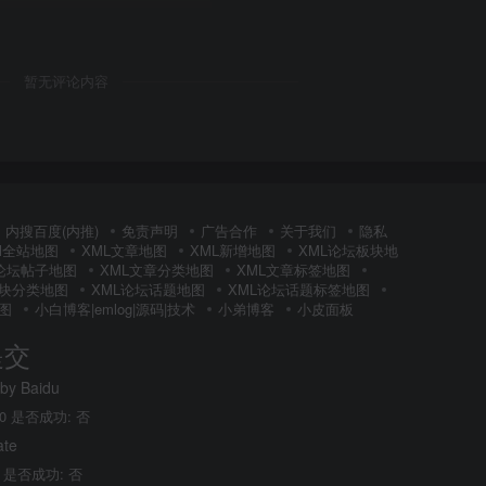
暂无评论内容
内搜百度(内推)
免责声明
广告合作
关于我们
隐私
Ml全站地图
XML文章地图
XML新增地图
XML论坛板块地
L论坛帖子地图
XML文章分类地图
XML文章标签地图
板块分类地图
XML论坛话题地图
XML论坛话题标签地图
图
小白博客|emlog|源码|技术
小弟博客
小皮面板
提交
 by Baidu
0 是否成功: 否
ate
 是否成功: 否