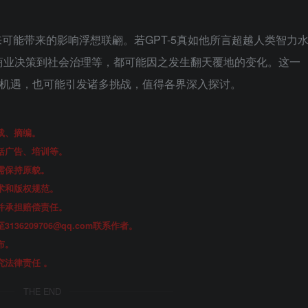
可能带来的影响浮想联翩。若GPT-5真如他所言超越人类智力
商业决策到社会治理等，都可能因之发生翻天覆地的变化。这一
新机遇，也可能引发诸多挑战，值得各界深入探讨。
载、摘编。
括广告、培训等。
需保持原貌。
术和版权规范。
并承担赔偿责任。
6209706@qq.com联系作者。
布。
法律责任 。
THE END