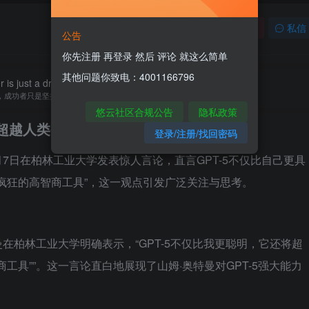
关注
私信
公告
你先注册 再登录 然后 评论 就这么简单
其他问题你致电：4001166796
is just a dreamer that never gives up.
，成功者只是坚持梦想不放弃的人
悠云社区合规公告
隐私政策
-5将超越人类智力，成为“疯狂的高智商工具”
登录/注册/找回密码
月7日在柏林工业大学发表惊人言论，直言GPT-5不仅比自己更具
疯狂的高智商工具”，这一观点引发广泛关注与思考。
特曼在柏林工业大学明确表示，“GPT-5不仅比我更聪明，它还将超
工具””。这一言论直白地展现了山姆·奥特曼对GPT-5强大能力