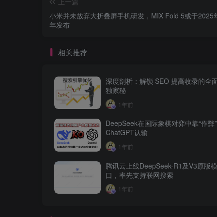
上一篇
小米并未放弃大折叠屏手机研发，MIX Fold 5或于202
年发布
相关推荐
深度剖析：解锁 SEO 提高收录的全
独家秘
1年前
DeepSeek在国际象棋对弈中靠“作弊
ChatGPT认输
1年前
腾讯云上线DeepSeek-R1及V3原版模
口，率先支持联网搜索
1年前