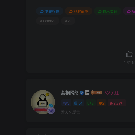
专题报道
品牌故事
技术知识
# OpenAI
# Al
点赞
1
綦桐网络
关注
3
54
7
2
2.7W+
爱人先爱己