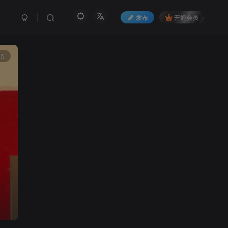
发布
开通会员
15