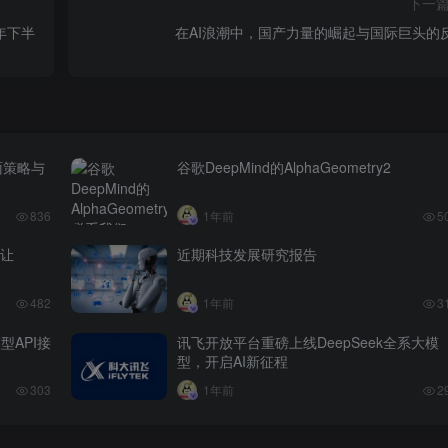
下一
5年下半
在AI浪潮中，国产力量的崛起与国际巨头的
面策略与
谷歌DeepMind的AlphaGeometry2
836
1年前
5
”让
近期科技发展研究报告
482
1年前
3
型API接
讯飞开放平台重磅上线DeepSeek全系大模
型，开启AI新征程
303
1年前
2