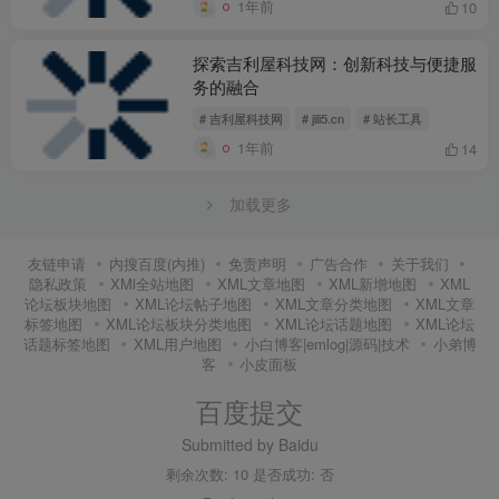
1年前
10
探索吉利屋科技网：创新科技与便捷服
务的融合
# 吉利屋科技网
# jili5.cn
# 站长工具
1年前
14
加载更多
友链申请
内搜百度(内推)
免责声明
广告合作
关于我们
隐私政策
XMl全站地图
XML文章地图
XML新增地图
XML
论坛板块地图
XML论坛帖子地图
XML文章分类地图
XML文章
标签地图
XML论坛板块分类地图
XML论坛话题地图
XML论坛
话题标签地图
XML用户地图
小白博客|emlog|源码|技术
小弟博
客
小皮面板
百度提交
Submitted by Baidu
剩余次数: 10 是否成功: 否