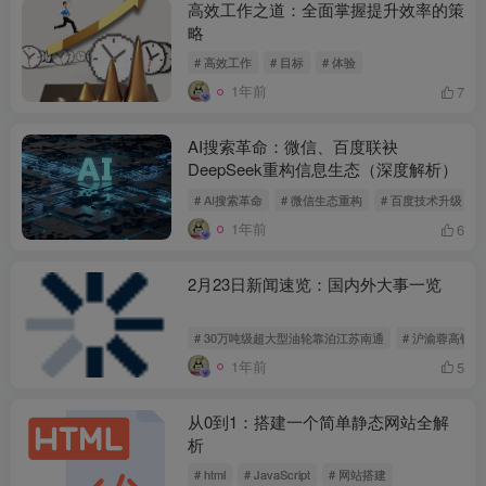
高效工作之道：全面掌握提升效率的策
略
# 高效工作
# 目标
# 体验
1年前
7
AI搜索革命：微信、百度联袂
DeepSeek重构信息生态（深度解析）
# AI搜索革命
# 微信生态重构
# 百度技术升级
1年前
6
2月23日新闻速览：国内外大事一览
# 30万吨级超大型油轮靠泊江苏南通
# 沪渝蓉高铁
1年前
5
从0到1：搭建一个简单静态网站全解
析
# html
# JavaScript
# 网站搭建