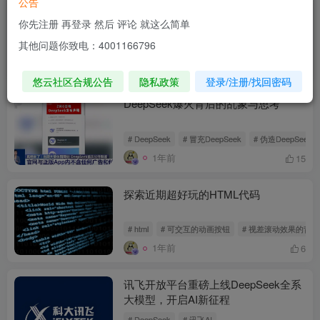
公告
在AI浪潮中，国产力量的崛起与国际巨
你先注册 再登录 然后 评论 就这么简单
头的反思
其他问题你致电：4001166796
# DeepSeek
# OpenAI
1年前
6
悠云社区合规公告
隐私政策
登录/注册/找回密码
DeepSeek爆火背后的乱象与思考
# DeepSeek
# 冒充DeepSeek
# 伪造DeepSeek
1年前
15
探索近期超好玩的HTML代码
# html
# 可交互的动画按钮
# 视差滚动效果的背景
1年前
6
讯飞开放平台重磅上线DeepSeek全系
大模型，开启AI新征程
# DeepSeek
# 讯飞AI