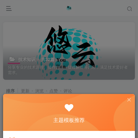
技术知识
共32篇
分享专业的技术原理、操作方法、疑难解答等内容，满足技术爱好者
需求。
排序
更新
浏览
点赞
评论
OpenAI CEO山姆·奥特曼称GPT-5将超
越人类智力
主题模板推荐
# OpenAI
# Al
1年前
15