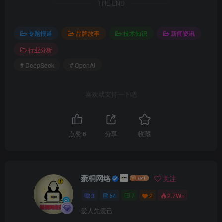
THE END
专题报道
品牌故事
技术知识
新闻资讯
行业分析
# DeepSeek
# OpenAI
喜欢就支持一下吧
点赞
6
分享
收藏
綦桐网络
关注
3
54
7
2
2.7W+
爱人先爱己