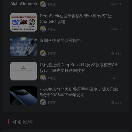
1年前
503
DeepSeek在国际象棋对弈中靠“作弊”让
ChatGPT认输
1年前
482
近期科技发展研究报告
1年前
312
腾讯云上线DeepSeek-R1及V3原版模型API
接口，率先支持联网搜索
1年前
303
小米并未放弃大折叠屏手机研发，MIX Fold
5或于2025年下半年发布
1年前
297
评论
抢沙发