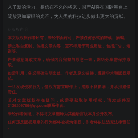
入了新的活力。相信在不久的将来，国产AI将在国际舞台上
绽放更加耀眼的光芒，为人类的科技进步做出更大的贡献。
©
版权声明
本文版权归作者所有，未经书面许可，严禁任何形式的转载、摘编。
禁止私自复制、传播文章内容，更不得用于商业用途，包括广告、培
训等。
严禁恶意篡改文章，确保内容完整与原意一致，网络分享需保持原
貌。
如需引用，务必明确注明出处、作者及原文链接，遵循学术和版权规
范。
一旦发现侵权行为，侵权方需立即停止，消除不良影响，并承担赔偿
责任。
若对文章版权存在疑问，或需要获取使用授权，请发邮件至
3136209706@qq.com联系作者。
未经作者同意，不得将文章翻译为其他语言版本并公开发布。
任何违反版权规定的行为都将被视为侵权，作者将依法追究法律责任
。