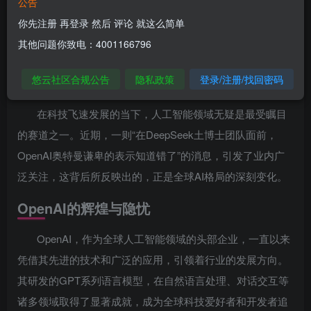
公告
你先注册 再登录 然后 评论 就这么简单
在AI浪潮中，国产力量的崛起与国际巨头
其他问题你致电：4001166796
的反思
悠云社区合规公告
隐私政策
登录/注册/找回密码
AI风云：巨头与新秀的碰撞
在科技飞速发展的当下，人工智能领域无疑是最受瞩目
的赛道之一。近期，一则“在DeepSeek土博士团队面前，
OpenAI奥特曼谦卑的表示知道错了”的消息，引发了业内广
泛关注，这背后所反映出的，正是全球AI格局的深刻变化。
OpenAI的辉煌与隐忧
OpenAI，作为全球人工智能领域的头部企业，一直以来
凭借其先进的技术和广泛的应用，引领着行业的发展方向。
其研发的GPT系列语言模型，在自然语言处理、对话交互等
诸多领域取得了显著成就，成为全球科技爱好者和开发者追