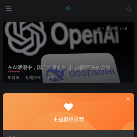
0
226
6
在AI浪潮中，国产力量的崛起与国际巨头的反思
首页
专题报道
正文
綦桐网络
关注
私信
1年前更新
主题模板推荐
Nobody looks down on you because everybody is too
busy to look at you.
没谁瞧不起你，因为别人根本就没瞧你，大家都很忙的