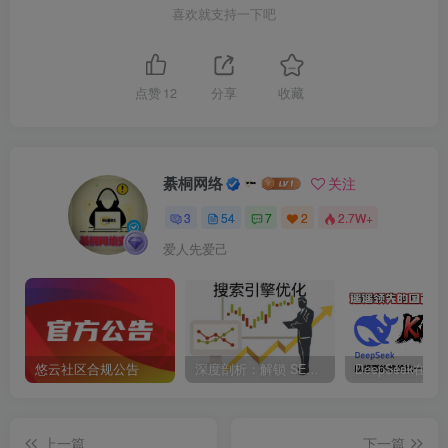
喜欢就支持一下吧
点赞
12
分享
收藏
綦桐网络
关注
3
54
7
2
2.7W+
爱人先爱己
悠云社区合规公告
深度剖析：解锁 SEO 提高收录的全面策略与独家秘
上一篇
下一篇