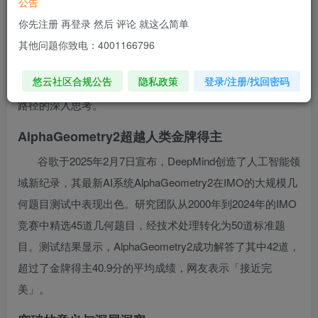
公告
2025年2月7日，谷歌宣布DeepMind的AI系统
你先注册 再登录 然后 评论 就这么简单
AlphaGeometry2在国际数学奥林匹克竞赛（IMO）的大规模
其他问题你致电：4001166796
几何题目测试中，首次超越人类金牌得主水平。这一突破不
悠云社区合规公告
隐私政策
登录/注册/找回密码
仅展示了AI在数学领域的强大能力，也引发了人们对AI发展
路径的深入思考。
AlphaGeometry2超越人类金牌得主
谷歌于2025年2月7日宣布，DeepMind创造了人工智能领
域新纪录，其最新AI系统AlphaGeometry2在IMO的大规模几
何题目测试中表现出色。研究团队从2000年到2024年的IMO
竞赛中精选45道几何题目，经技术处理转化为50道标准题
目。测试结果显示，AlphaGeometry2成功解答了其中42道，
超过了金牌得主40.9分的平均成绩，网友表示「接近完
美」。