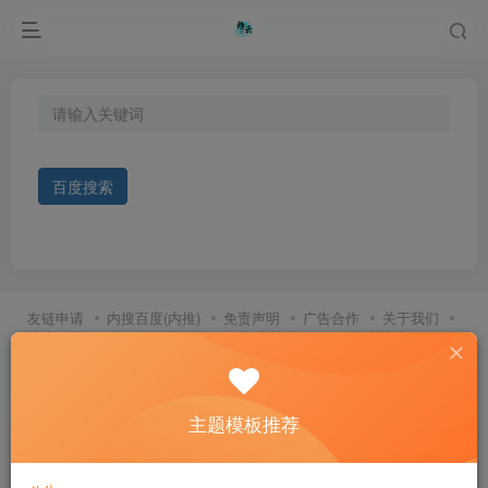
百度搜索
友链申请
内搜百度(内推)
免责声明
广告合作
关于我们
隐私政策
XMl全站地图
XML文章地图
XML新增地图
XML
论坛板块地图
XML论坛帖子地图
XML文章分类地图
XML文章
标签地图
XML论坛板块分类地图
XML论坛话题地图
XML论坛
话题标签地图
XML用户地图
小白博客|emlog|源码|技术
小弟博
客
小皮面板
主题模板推荐
百度提交