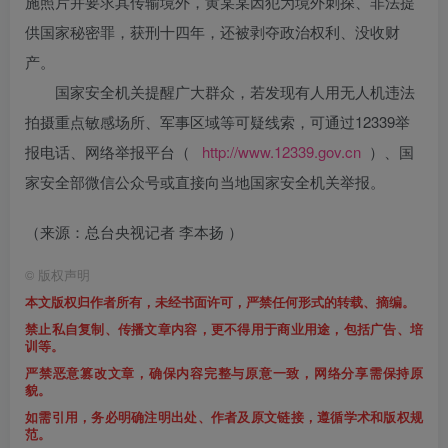
施照片并要求其传输境外，黄某某因犯为境外刺探、非法提
供国家秘密罪，获刑十四年，还被剥夺政治权利、没收财
产。
国家安全机关提醒广大群众，若发现有人用无人机违法
拍摄重点敏感场所、军事区域等可疑线索，可通过12339举
报电话、网络举报平台（
http://www.12339.gov.cn
）、国
家安全部微信公众号或直接向当地国家安全机关举报。
（来源：总台央视记者 李本扬 ）
©
版权声明
本文版权归作者所有，未经书面许可，严禁任何形式的转载、摘编。
禁止私自复制、传播文章内容，更不得用于商业用途，包括广告、培
训等。
严禁恶意篡改文章，确保内容完整与原意一致，网络分享需保持原
貌。
如需引用，务必明确注明出处、作者及原文链接，遵循学术和版权规
范。