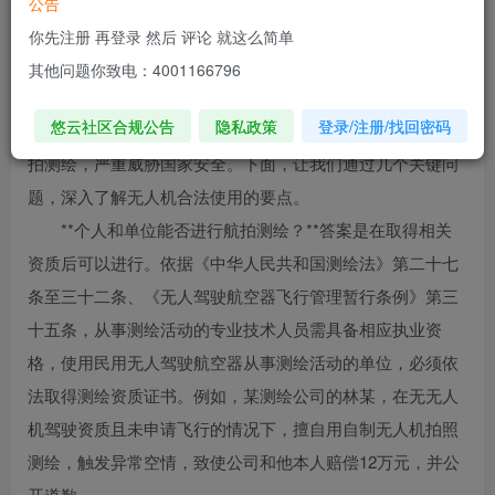
公告
近年来，无人机在众多领域广泛应用，为生产生活带来
你先注册 再登录 然后 评论 就这么简单
诸多便利，从地质勘探到航拍摄影，它已成为人们工作和娱
其他问题你致电：4001166796
乐的得力助手。然而，其带来便利的同时，也潜藏着不少安
悠云社区合规公告
隐私政策
登录/注册/找回密码
全隐患。一些个人和单位无视禁飞法规，利用无人机非法航
拍测绘，严重威胁国家安全。下面，让我们通过几个关键问
题，深入了解无人机合法使用的要点。
**个人和单位能否进行航拍测绘？**答案是在取得相关
资质后可以进行。依据《中华人民共和国测绘法》第二十七
条至三十二条、《无人驾驶航空器飞行管理暂行条例》第三
十五条，从事测绘活动的专业技术人员需具备相应执业资
格，使用民用无人驾驶航空器从事测绘活动的单位，必须依
法取得测绘资质证书。例如，某测绘公司的林某，在无无人
机驾驶资质且未申请飞行的情况下，擅自用自制无人机拍照
测绘，触发异常空情，致使公司和他本人赔偿12万元，并公
开道歉。