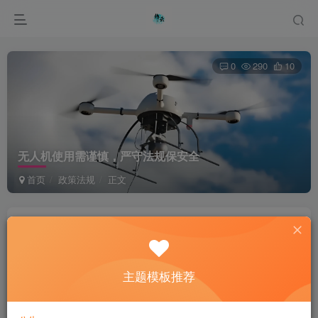
0
290
10
无人机使用需谨慎，严守法规保安全
首页
政策法规
正文
綦桐网络
关注
私信
1年前更新
主题模板推荐
I may not be perfect but at least I’m not fake.
我可能不完美，但是我至少不虚伪