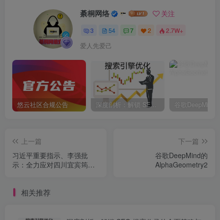
綦桐网络
关注
3
54
7
2
2.7W+
爱人先爱己
悠云社区合规公告
深度剖析：解锁 SEO 提高收录的全面策略与独家秘
上一篇
下一篇
习近平重要指示、李强批
谷歌DeepMind的
示：全力应对四川宜宾筠连
AlphaGeometry2
县山体滑坡灾害
相关推荐