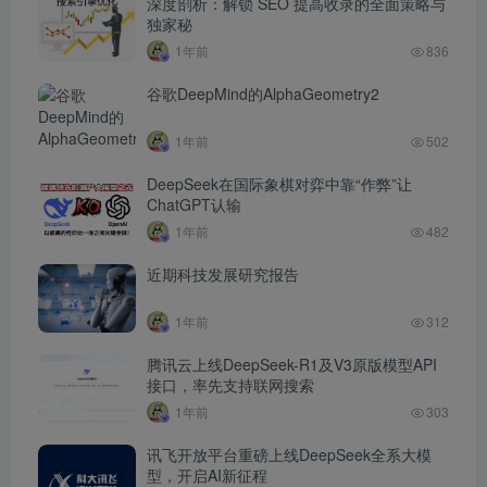
深度剖析：解锁 SEO 提高收录的全面策略与
独家秘
1年前
836
谷歌DeepMind的AlphaGeometry2
1年前
502
DeepSeek在国际象棋对弈中靠“作弊”让
ChatGPT认输
1年前
482
近期科技发展研究报告
1年前
312
腾讯云上线DeepSeek-R1及V3原版模型API
接口，率先支持联网搜索
1年前
303
讯飞开放平台重磅上线DeepSeek全系大模
型，开启AI新征程