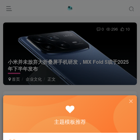
0
296
10
小米并未放弃大折叠屏手机研发，MIX Fold 5或于2025
年下半年发布
首页
企业文化
正文
綦桐网络
关注
私信
1年前发布
主题模板推荐
Smash the waves would rather get in the way of the reef
hill, also not willing to take a step back.
海浪宁可在挡路的礁山上撞得粉碎，也不肯后退一步