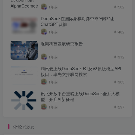
1年前
502
DeepSeek在国际象棋对弈中靠“作弊”让
ChatGPT认输
1年前
482
近期科技发展研究报告
1年前
312
腾讯云上线DeepSeek-R1及V3原版模型API
接口，率先支持联网搜索
1年前
303
讯飞开放平台重磅上线DeepSeek全系大模
型，开启AI新征程
1年前
297
评论
抢沙发