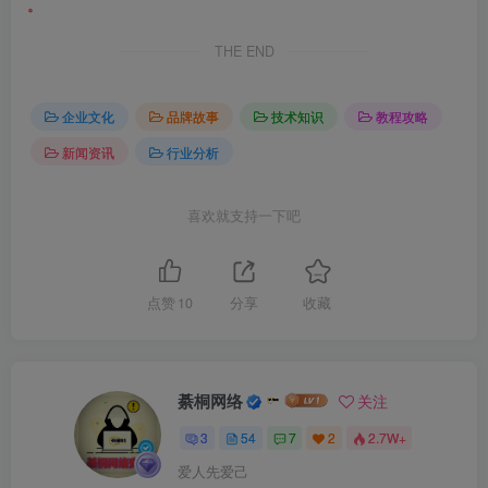
。
THE END
企业文化
品牌故事
技术知识
教程攻略
新闻资讯
行业分析
喜欢就支持一下吧
点赞
10
分享
收藏
綦桐网络
关注
3
54
7
2
2.7W+
爱人先爱己