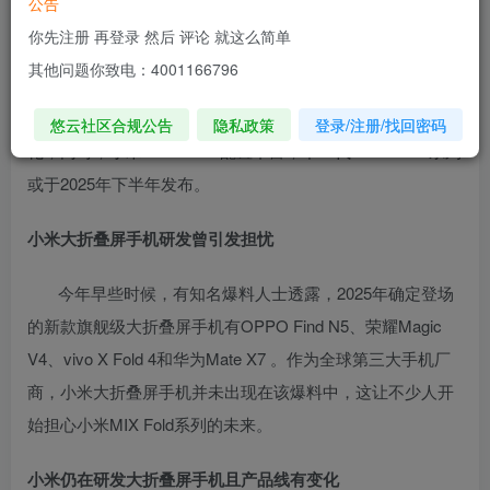
公告
你先注册 再登录 然后 评论 就这么简单
今年早些时候，小米大折叠屏手机未出现在2025年新款
其他问题你致电：4001166796
旗舰级大折叠屏手机爆料名单中，引发担忧。但2月8日爆料
显示小米仍在研发大折叠屏手机，且今年产品线配置有变
悠云社区合规公告
隐私政策
登录/注册/找回密码
化，同时，小米MIX Fold 4配置丰富，下一代MIX Fold 5系列
或于2025年下半年发布。
小米大折叠屏手机研发曾引发担忧
今年早些时候，有知名爆料人士透露，2025年确定登场
的新款旗舰级大折叠屏手机有OPPO Find N5、荣耀Magic
V4、vivo X Fold 4和华为Mate X7 。作为全球第三大手机厂
商，小米大折叠屏手机并未出现在该爆料中，这让不少人开
始担心小米MIX Fold系列的未来。
小米仍在研发大折叠屏手机且产品线有变化