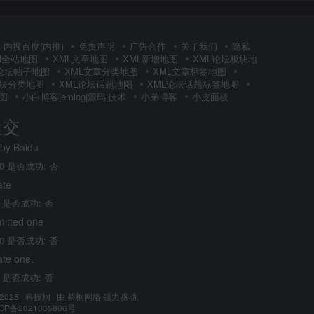
内搜百度(内推)
免责声明
广告合作
关于我们
隐私
Ml全站地图
XML文章地图
XML新增地图
XML论坛板块地
L论坛帖子地图
XML文章分类地图
XML文章标签地图
板块分类地图
XML论坛话题地图
XML论坛话题标签地图
图
小白博客|emlog|源码|技术
小弟博客
小皮面板
提交
 by Baidu
0 是否成功: 否
ate
 是否成功: 否
mitted one
0 是否成功: 否
ate one.
 是否成功: 否
 2025 ·
科技桐
· 由
綦桐网络
强力驱动.
CP备2021035806号