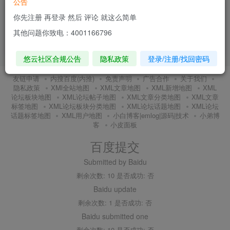
公告
《哪吒2》全球票房破120亿，剑指全
你先注册 再登录 然后 评论 就这么简单
球票房榜TOP10
其他问题你致电：4001166796
# 哪吒2
# 全球票房破120亿
# 中国动画电影
1年前
10
悠云社区合规公告
隐私政策
登录/注册/找回密码
友链申请
内搜百度(内推)
免责声明
广告合作
关于我们
隐私政策
XMl全站地图
XML文章地图
XML新增地图
XML
论坛板块地图
XML论坛帖子地图
XML文章分类地图
XML文章
标签地图
XML论坛板块分类地图
XML论坛话题地图
XML论坛
话题标签地图
XML用户地图
小白博客|emlog|源码|技术
小弟博
客
小皮面板
百度提交
Submitted by Baidu
剩余次数: 10 是否成功: 否
Baidu update
剩余次数: 1 是否成功: 否
Baidu submitted one
剩余次数: 10 是否成功: 否