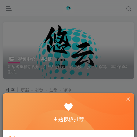
视频中心
共2篇
汇聚各类精彩视频，如产品演示、活动视频、技术讲解等，丰富内容
形式。
排序
更新
浏览
点赞
评论
《哪吒之魔童闹海》：闪耀全球动画票
房榜的国漫之光
主题模板推荐
# 哪吒之魔童闹海
# 票房
# 全球动漫电影票房
1年前
11