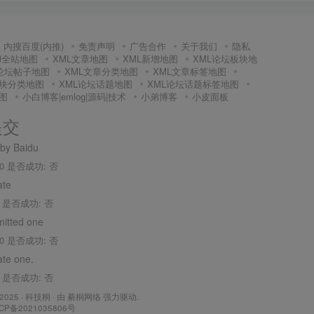
内搜百度(内推)
免责声明
广告合作
关于我们
隐私
Ml全站地图
XML文章地图
XML新增地图
XML论坛板块地
L论坛帖子地图
XML文章分类地图
XML文章标签地图
板块分类地图
XML论坛话题地图
XML论坛话题标签地图
图
小白博客|emlog|源码|技术
小弟博客
小皮面板
提交
 by Baidu
0 是否成功: 否
ate
 是否成功: 否
mitted one
0 是否成功: 否
ate one.
 是否成功: 否
 2025 ·
科技桐
· 由
綦桐网络
强力驱动.
CP备2021035806号