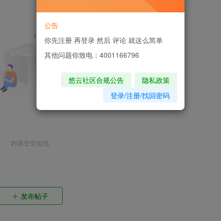
公告
你先注册 再登录 然后 评论 就这么简单
其他问题你致电：4001166796
悠云社区合规公告
隐私政策
登录/注册/找回密码
内容空空如也
发布帖子