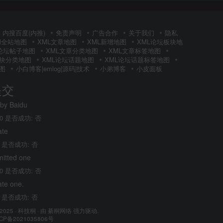
内搜百度(内推)
免责声明
广告合作
关于我们
隐私
Ml全站地图
XML文章地图
XML新增地图
XML论坛板块地
L论坛帖子地图
XML文章分类地图
XML文章标签地图
板块分类地图
XML论坛话题地图
XML论坛话题标签地图
图
小白博客|emlog|源码|技术
小弟博客
小皮面板
提交
 by Baidu
0 是否成功: 否
ate
 是否成功: 否
mitted one
0 是否成功: 否
ate one.
 是否成功: 否
 2025 ·
科技桐
· 由
綦桐网络
强力驱动.
CP备2021035806号