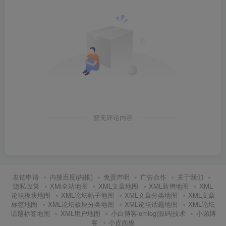
暂无评论内容
友链申请
内搜百度(内推)
免责声明
广告合作
关于我们
隐私政策
XMl全站地图
XML文章地图
XML新增地图
XML
论坛板块地图
XML论坛帖子地图
XML文章分类地图
XML文章
标签地图
XML论坛板块分类地图
XML论坛话题地图
XML论坛
话题标签地图
XML用户地图
小白博客|emlog|源码|技术
小弟博
客
小皮面板