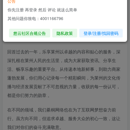
公告
你先注册 再登录 然后 评论 就这么简单
亲爱的乐享莱州全体同仁：
其他问题你致电：4001166796
蛇年已至，万象更新，綦桐网络带着满满的热忱与祝福，向
悠云社区合规公告
隐私政策
登录/注册/找回密码
你们致以最诚挚的新春问候！
回首过去的一年，乐享莱州以卓越的内容和贴心的服务，深
深扎根在莱州人民的生活里，成为大家获取资讯、分享生
活、畅享乐趣的重要平台。从传递本地新鲜事，到助力商家
蓬勃发展，你们用心记录每一个精彩瞬间，为莱州的文化传
播与经济发展贡献了不可忽视的力量，收获的每一份认可，
都是你们努力的勋章 。
在不同的领域，我们綦桐网络也在为了互联网梦想奋力前
行。虽方向不同，但追求卓越、服务大众的初心一致，这让
我们对你们的奋斗充满敬意。