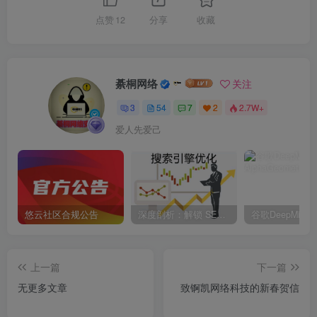
点赞
12
分享
收藏
綦桐网络
关注
3
54
7
2
2.7W+
爱人先爱己
悠云社区合规公告
深度剖析：解锁 SEO 提高收录的全面策略与独家秘
上一篇
下一篇
无更多文章
致锕凯网络科技的新春贺信