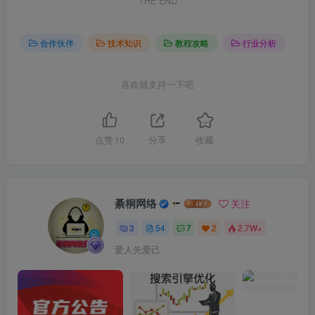
THE END
合作伙伴
技术知识
教程攻略
行业分析
喜欢就支持一下吧
点赞
10
分享
收藏
綦桐网络
关注
3
54
7
2
2.7W+
爱人先爱己