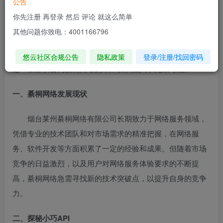
公告
你先注册 再登录 然后 评论 就这么简单
在当今快速发展的数字化时代，网络技术的创新与融合
其他问题你致电：4001166796
成为推动企业进步的关键力量。烟台莱州綦桐网络有限公司
在不断探索发展的道路上，迎来了与小巧API的深度合作，
悠云社区合规公告
隐私政策
登录/注册/找回密码
这一强强联合为綦桐网络的未来发展注入了无限可能。
一、綦桐网络发展现状
烟台莱州綦桐网络有限公司长期致力于网络服务领域，
凭借专业的技术团队和对市场需求的精准把握，在网络服
务、软件开发等方面积累了一定的经验和成果。但随着市场
竞争的日益激烈，以及用户对网络服务体验要求的不断提
高，綦桐网络急需寻找新的技术突破点，以提升自身的竞争
力。
二、探秘小巧API