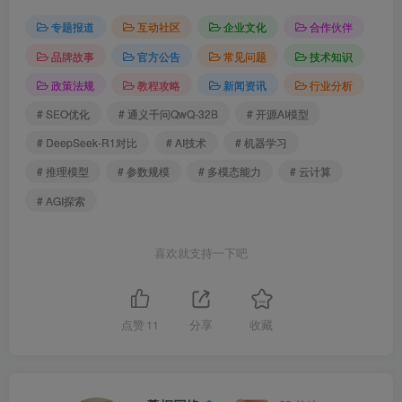
专题报道
互动社区
企业文化
合作伙伴
品牌故事
官方公告
常见问题
技术知识
政策法规
教程攻略
新闻资讯
行业分析
# SEO优化
# 通义千问QwQ-32B
# 开源AI模型
# DeepSeek-R1对比
# AI技术
# 机器学习
# 推理模型
# 参数规模
# 多模态能力
# 云计算
# AGI探索
喜欢就支持一下吧
点赞
11
分享
收藏