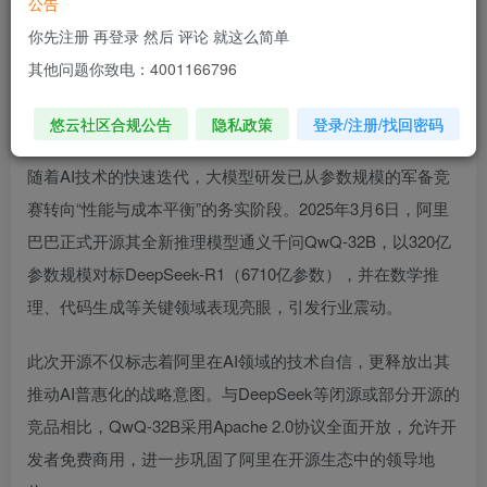
公告
你先注册 再登录 然后 评论 就这么简单
——从技术突破到市场反应的深度解析
其他问题你致电：4001166796
一、背景：大模型竞赛进入“开源+推理”新阶
段
悠云社区合规公告
隐私政策
登录/注册/找回密码
随着AI技术的快速迭代，大模型研发已从参数规模的军备竞
赛转向“性能与成本平衡”的务实阶段。2025年3月6日，阿里
巴巴正式开源其全新推理模型通义千问QwQ-32B，以320亿
参数规模对标DeepSeek-R1（6710亿参数），并在数学推
理、代码生成等关键领域表现亮眼，引发行业震动。
此次开源不仅标志着阿里在AI领域的技术自信，更释放出其
推动AI普惠化的战略意图。与DeepSeek等闭源或部分开源的
竞品相比，QwQ-32B采用Apache 2.0协议全面开放，允许开
发者免费商用，进一步巩固了阿里在开源生态中的领导地