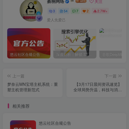
綦桐网络
关注
3
54
7
2
2.7W+
爱人先爱己
悠云社区合规公告
深度剖析：解锁 SEO 提高收录的全面策略与独家秘
上一篇
下一篇
梦奈云MN宝塔主机系统：重
【3月17日晨间资讯速览】
塑主机管理新范式
全球局势升温，科技与消费
领域迎关键动向
相关推荐
悠云社区合规公告