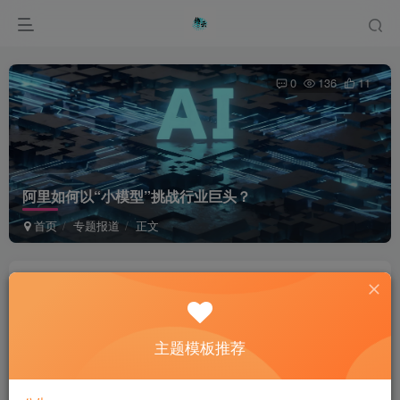
0
136
11
阿里如何以“小模型”挑战行业巨头？
首页
专题报道
正文
綦桐网络
关注
私信
1年前更新
主题模板推荐
When you procrastinate, you become a slave to
yesterday.
拖延会让你成为昨天的奴隶