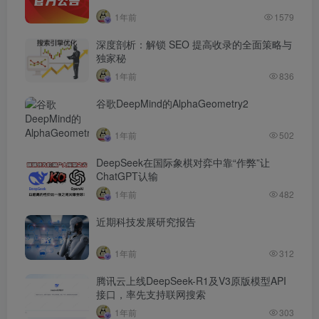
1年前
1579
深度剖析：解锁 SEO 提高收录的全面策略与
独家秘
1年前
836
谷歌DeepMind的AlphaGeometry2
1年前
502
DeepSeek在国际象棋对弈中靠“作弊”让
ChatGPT认输
1年前
482
近期科技发展研究报告
1年前
312
腾讯云上线DeepSeek-R1及V3原版模型API
接口，率先支持联网搜索
1年前
303