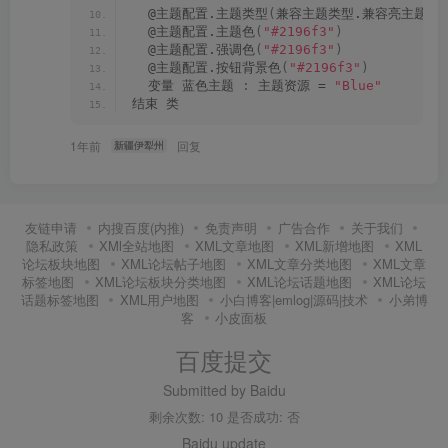
  @主题配置.主题类型
(
兼容主题类型.兼容亮主题_
  @主题配置.主题色
(
"#2196f3"
)
  @主题配置.强调色
(
"#2196f3"
)
  @主题配置.按钮背景色
(
"#2196f3"
)
  变量 蓝色主题 
:
 主题资源 = 
"Blue"
结束 类
1年前
回复
新疆伊犁州
友链申请
内搜百度(内推)
免责声明
广告合作
关于我们
隐私政策
XMl全站地图
XML文章地图
XML新增地图
XML
论坛板块地图
XML论坛帖子地图
XML文章分类地图
XML文章
标签地图
XML论坛板块分类地图
XML论坛话题地图
XML论坛
话题标签地图
XML用户地图
小白博客|emlog|源码|技术
小弟博
客
小皮面板
百度提交
Submitted by Baidu
剩余次数: 10 是否成功: 否
Baidu update