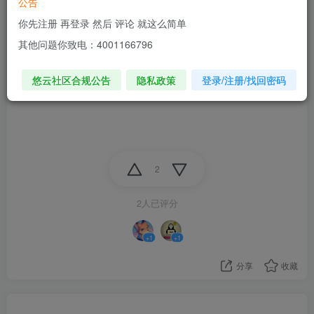
公告
  事件 启动窗口:创建完毕
()
你先注册 再登录 然后 评论 就这么简单
    申请所有权限
()
    弹出提示
(
"你好，结绳！"
)
其他问题你致电：4001166796
    订阅事件
()
  结束 事件
悠云社区合规公告
隐私政策
登录/注册/找回密码
结束 类
2
2人已评分
+1
+1
分享
收藏