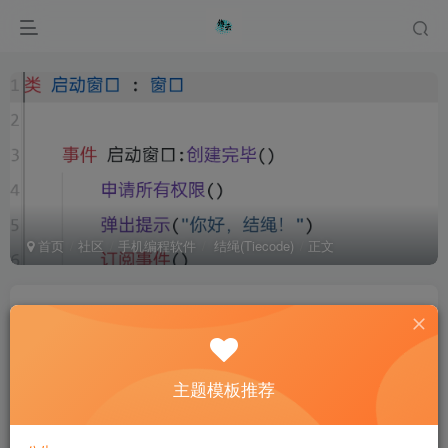
首页
社区
手机编程软件
结绳(Tiecode)
正文
你好，结绳测试
Tunuq
关注
私信
1年前更新
282次阅读
主题模板推荐
类 启动窗口 : 窗口