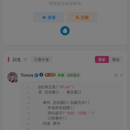
请登录后发表评论
登录
注册
回复
只看作者
最新
最热
1
Tunuq
0
作者
分区版主
@全局主题
(
"Blue"
)
类 启动窗口 
:
 兼容窗口
  事件 启动窗口:创建完毕
()
    申请所有权限
()
    弹出提示
(
"你好，结绳！"
)
    订阅事件
()
  结束 事件