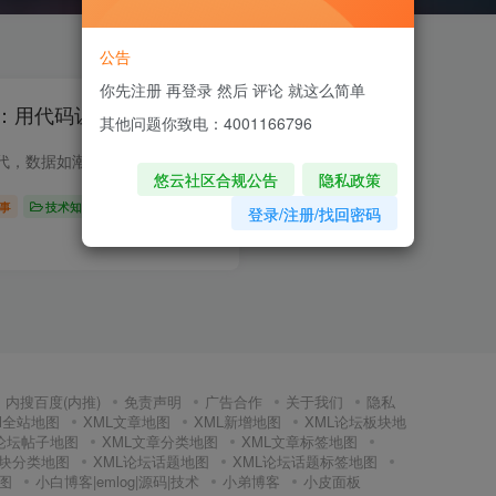
公告
你先注册 再登录 然后 评论 就这么简单
：用代码让数据“说话”
其他问题你致电：4001166796
在信息爆炸的时代，数据如潮水般涌来，从企业的运营数据到科研领域的实验结果，从政府的统计数据到社交媒体的用户行为数据。如何从海量的数据中提取有价值的信息，并将其清晰、直观地呈现出...
悠云社区合规公告
隐私政策
事
技术知识
登录/注册/找回密码
0
140
14
内搜百度(内推)
免责声明
广告合作
关于我们
隐私
Ml全站地图
XML文章地图
XML新增地图
XML论坛板块地
L论坛帖子地图
XML文章分类地图
XML文章标签地图
板块分类地图
XML论坛话题地图
XML论坛话题标签地图
图
小白博客|emlog|源码|技术
小弟博客
小皮面板