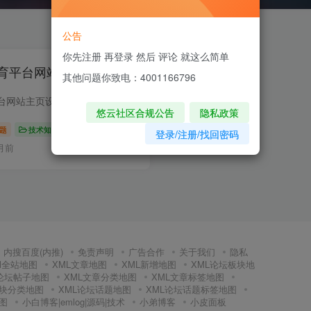
公告
你先注册 再登录 然后 评论 就这么简单
育平台网站主页设计思路
其他问题你致电：4001166796
高转化率在线教育平台网站主页设计思路 在设计一个高转化率的在线教育平台网站主页时，我们需要从用户体验、视觉设计、内容布局以及交互设计等多个方面综合考虑。以下是一个详细的设计思路示...
悠云社区合规公告
隐私政策
题
技术知识
登录/注册/找回密码
月前
0
124
8
内搜百度(内推)
免责声明
广告合作
关于我们
隐私
Ml全站地图
XML文章地图
XML新增地图
XML论坛板块地
L论坛帖子地图
XML文章分类地图
XML文章标签地图
板块分类地图
XML论坛话题地图
XML论坛话题标签地图
图
小白博客|emlog|源码|技术
小弟博客
小皮面板