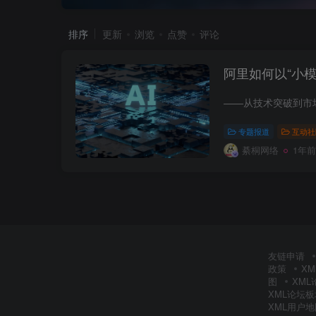
排序
更新
浏览
点赞
评论
阿里如何以“小
专题报道
互动社
綦桐网络
1年前
友链申请
政策
X
图
XM
XML论坛
XML用户地