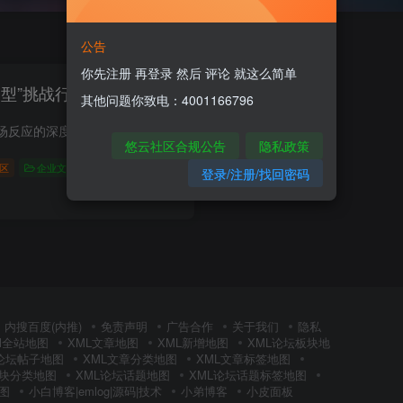
公告
你先注册 再登录 然后 评论 就这么简单
模型”挑战行业巨头？
其他问题你致电：4001166796
——从技术突破到市场反应的深度解析一、背景：大模型竞赛进入“开源+推理”新阶段随着AI技术的快速迭代，大模型研发已从参数规模的军备竞赛转向“性能与成本平衡”的务实阶段。2025年3月6日，...
悠云社区合规公告
隐私政策
区
企业文化
登录/注册/找回密码
0
136
11
内搜百度(内推)
免责声明
广告合作
关于我们
隐私
Ml全站地图
XML文章地图
XML新增地图
XML论坛板块地
L论坛帖子地图
XML文章分类地图
XML文章标签地图
板块分类地图
XML论坛话题地图
XML论坛话题标签地图
图
小白博客|emlog|源码|技术
小弟博客
小皮面板