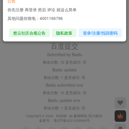
公告
友链申请
内搜百度(内推)
免责声明
广告合作
关于我们
你先注册 再登录 然后 评论 就这么简单
隐私政策
XMl全站地图
XML文章地图
XML新增地图
XML
其他问题你致电：4001166796
论坛板块地图
XML论坛帖子地图
XML文章分类地图
XML文章
标签地图
XML论坛板块分类地图
XML论坛话题地图
XML论坛
话题标签地图
XML用户地图
小白博客|emlog|源码|技术
小弟博
悠云社区合规公告
隐私政策
登录/注册/找回密码
客
小皮面板
百度提交
Submitted by Baidu
剩余次数: 10 是否成功: 否
Baidu update
剩余次数: 1 是否成功: 否
Baidu submitted one
剩余次数: 10 是否成功: 否
Baidu update one.
剩余次数: 1 是否成功: 否
Copyright © 2025 ·
科技桐
· 由
綦桐网络
强力驱动.
备案号：
鲁ICP备2021035806号