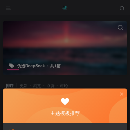
伪造DeepSeek
共1篇
排序
更新
浏览
点赞
评论
DeepSeek爆火背后的乱象与思考
主题模板推荐
专题报道
常见问题
技术知识
1年前
15