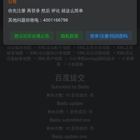
公告
你先注册 再登录 然后 评论 就这么简单
其他问题你致电：4001166796
悠云社区合规公告
隐私政策
登录/注册/找回密码
友链申请
内搜百度(内推)
免责声明
广告合作
关于我们
隐私政策
XMl全站地图
XML文章地图
XML新增地图
XML
论坛板块地图
XML论坛帖子地图
XML文章分类地图
XML文章
标签地图
XML论坛板块分类地图
XML论坛话题地图
XML论坛
话题标签地图
XML用户地图
小白博客|emlog|源码|技术
小弟博
客
小皮面板
百度提交
Submitted by Baidu
剩余次数: 10 是否成功: 否
Baidu update
剩余次数: 1 是否成功: 否
Baidu submitted one
剩余次数: 10 是否成功: 否
Baidu update one.