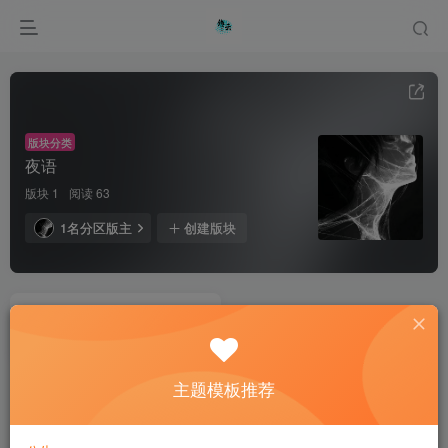
版块分类
夜语
版块 1
阅读 63
1名分区版主
创建版块
夜语个人网站
0
63
主题模板推荐