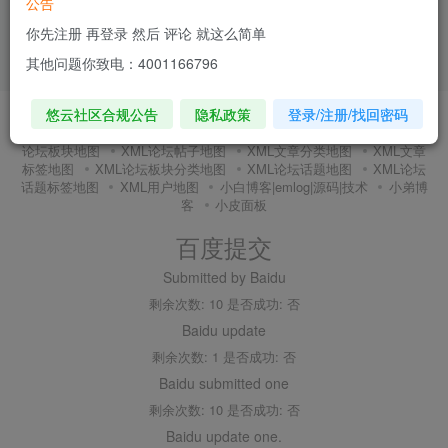
公告
你先注册 再登录 然后 评论 就这么简单
其他问题你致电：4001166796
悠云社区合规公告
隐私政策
登录/注册/找回密码
友链申请
内搜百度(内推)
免责声明
广告合作
关于我们
隐私政策
XMl全站地图
XML文章地图
XML新增地图
XML
论坛板块地图
XML论坛帖子地图
XML文章分类地图
XML文章
标签地图
XML论坛板块分类地图
XML论坛话题地图
XML论坛
话题标签地图
XML用户地图
小白博客|emlog|源码|技术
小弟博
客
小皮面板
百度提交
Submitted by Baidu
剩余次数: 10 是否成功: 否
Baidu update
剩余次数: 1 是否成功: 否
Baidu submitted one
剩余次数: 10 是否成功: 否
Baidu update one.