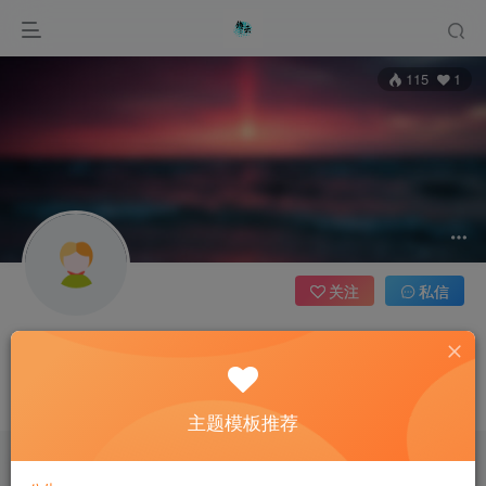
115
1
关注
私信
iTask
超级版主
这家伙很懒，什么都没有写...
主题模板推荐
文章
0
收藏
0
评论
0
版块
1
帖子
0
粉丝
1