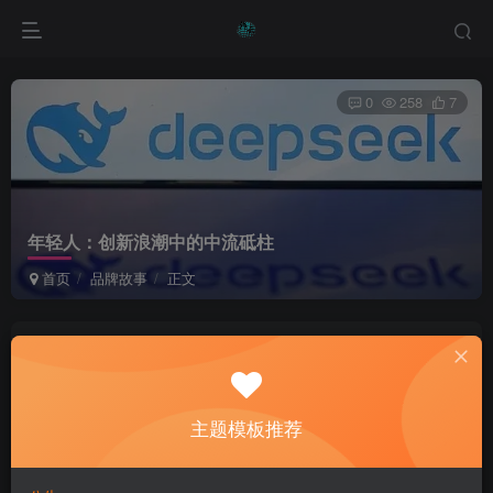
0
258
7
年轻人：创新浪潮中的中流砥柱
首页
品牌故事
正文
綦桐网络
关注
私信
1年前发布
主题模板推荐
Suffer all the pain can destroy a person, but it also can kill
the pain.
一切痛苦能够毁灭人，然而受苦的人也能把痛苦消灭