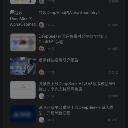
1年前
836
谷歌DeepMind的AlphaGeometry2
1年前
502
DeepSeek在国际象棋对弈中靠“作弊”让
ChatGPT认输
1年前
482
近期科技发展研究报告
1年前
312
腾讯云上线DeepSeek-R1及V3原版模型API
接口，率先支持联网搜索
1年前
303
讯飞开放平台重磅上线DeepSeek全系大模
型，开启AI新征程
1年前
297