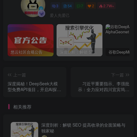
3
54
7
2
2.7W+
爱人先爱己
悠云社区合规公告
深度剖析：解锁 SEO 提高收录的全面策略与独家秘
上一篇
下一篇
深度揭秘！DeepSeek大模
习近平重要指示、李强批
型免费API项目，开启AI探索
示：全力应对四川宜宾筠连
新旅程
县山体滑坡灾害
相关推荐
深度剖析：解锁 SEO 提高收录的全面策略与
独家秘