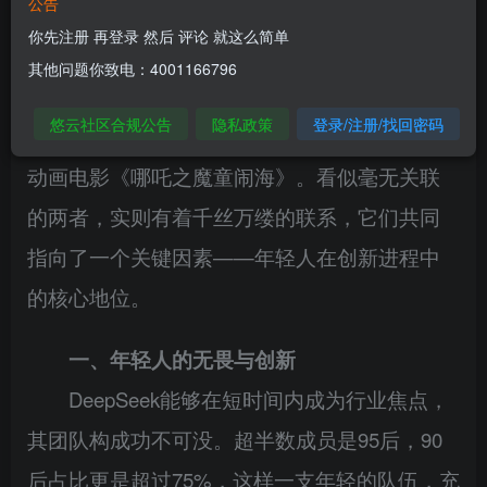
公告
你先注册 再登录 然后 评论 就这么简单
在刚刚过去的春节期间，有两个现象级的
其他问题你致电：4001166796
热点备受瞩目，一个是在人工智能领域崭露头
悠云社区合规公告
隐私政策
登录/注册/找回密码
角的DeepSeek，另一个则是票房口碑双丰收的
动画电影《哪吒之魔童闹海》。看似毫无关联
的两者，实则有着千丝万缕的联系，它们共同
指向了一个关键因素——年轻人在创新进程中
的核心地位。
一、年轻人的无畏与创新
DeepSeek能够在短时间内成为行业焦点，
其团队构成功不可没。超半数成员是95后，90
后占比更是超过75%，这样一支年轻的队伍，充