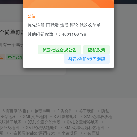
公告
你先注册 再登录 然后 评论 就这么简单
一个简单静态网站全解析
其他问题你致电：4001166796
在互联网时代，拥有一个属于自己的网站，无论是展示个人风采、分享兴趣爱好，还是用于商业推广，都变得越来越有意义。对于许多初学者来说，搭建网站可能听起来高深莫测，但实际上，只要掌握...
悠云社区合规公告
隐私政策
区
产品介绍
登录/注册/找回密码
0
127
5
内搜百度(内推)
免责声明
广告合作
关于我们
隐私
Ml全站地图
XML文章地图
XML新增地图
XML论坛板块地
L论坛帖子地图
XML文章分类地图
XML文章标签地图
板块分类地图
XML论坛话题地图
XML论坛话题标签地图
图
小白博客|emlog|源码|技术
小弟博客
小皮面板