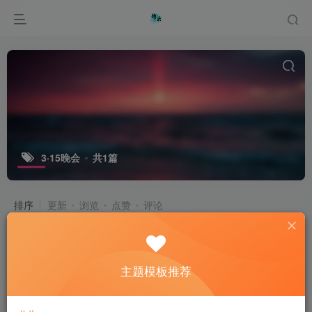
3·15晚会
共1篇
排序
更新
浏览
点赞
评论
【3月17日晨间资讯速览】全球局势升
温，科技与消费领域迎关键动向
主题模板推荐
专题报道
新闻资讯
行业分析
1年前
6