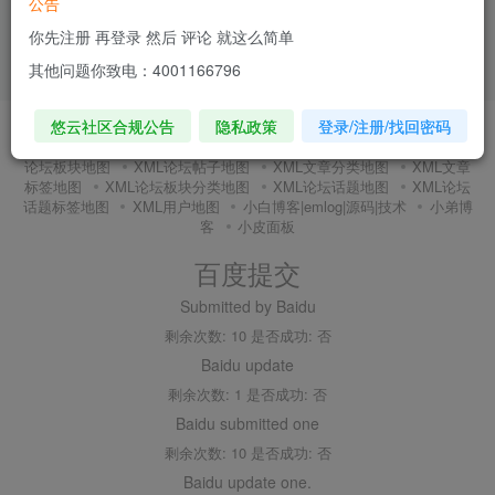
公告
你先注册 再登录 然后 评论 就这么简单
其他问题你致电：4001166796
悠云社区合规公告
隐私政策
登录/注册/找回密码
友链申请
内搜百度(内推)
免责声明
广告合作
关于我们
隐私政策
XMl全站地图
XML文章地图
XML新增地图
XML
论坛板块地图
XML论坛帖子地图
XML文章分类地图
XML文章
标签地图
XML论坛板块分类地图
XML论坛话题地图
XML论坛
话题标签地图
XML用户地图
小白博客|emlog|源码|技术
小弟博
客
小皮面板
百度提交
Submitted by Baidu
剩余次数: 10 是否成功: 否
Baidu update
剩余次数: 1 是否成功: 否
Baidu submitted one
剩余次数: 10 是否成功: 否
Baidu update one.