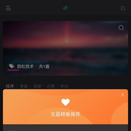
防红技术
共1篇
排序
更新
浏览
点赞
评论
探索吉利屋科技网：创新科技与便捷服
务的融合
主题模板推荐
产品介绍
企业文化
优惠促销
1年前
14