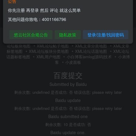
公告
你先注册 再登录 然后 评论 就这么简单
其他问题你致电：4001166796
悠云社区合规公告
隐私政策
登录/注册/找回密码
友链申请
内搜百度(内推)
免责声明
广告合作
关于我们
隐私政策
XMl全站地图
XML文章地图
XML新增地图
XML
论坛板块地图
XML论坛帖子地图
XML文章分类地图
XML文章
标签地图
XML论坛板块分类地图
XML论坛话题地图
XML论坛
话题标签地图
XML用户地图
小白博客|emlog|源码|技术
小弟博
客
小皮面板
百度提交
Submitted by Baidu
剩余次数: undefined 是否成功: 否 错误信息: please retry later
Baidu update
剩余次数: undefined 是否成功: 否 错误信息: please retry later
Baidu submitted one
剩余次数: 10 是否成功: 否
Baidu update one.