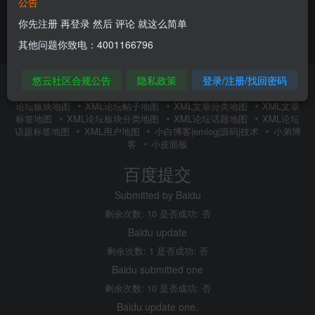
公告
你先注册 再登录 然后 评论 就这么简单
其他问题你致电：4001166796
悠云社区合规公告
隐私政策
登录/注册/找回密码
友链申请
内搜百度(内推)
免责声明
广告合作
关于我们
隐私政策
XMl全站地图
XML文章地图
XML新增地图
XML
论坛板块地图
XML论坛帖子地图
XML文章分类地图
XML文章
标签地图
XML论坛板块分类地图
XML论坛话题地图
XML论坛
话题标签地图
XML用户地图
小白博客|emlog|源码|技术
小弟博
客
小皮面板
百度提交
Submitted by Baidu
剩余次数: 10 是否成功: 否
Baidu update
剩余次数: 1 是否成功: 否
Baidu submitted one
剩余次数: 10 是否成功: 否
Baidu update one.