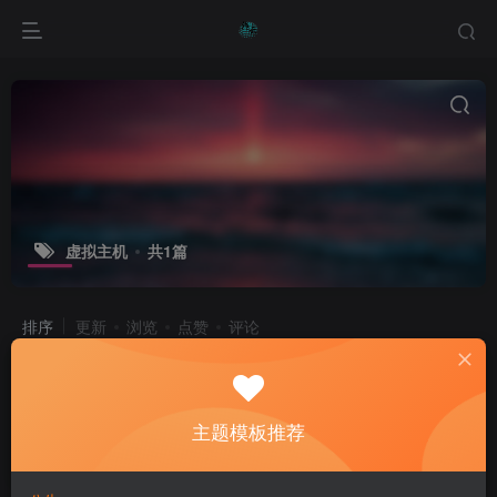
虚拟主机
共1篇
排序
更新
浏览
点赞
评论
探索吉利屋科技网：创新科技与便捷服
务的融合
主题模板推荐
产品介绍
企业文化
优惠促销
1年前
14