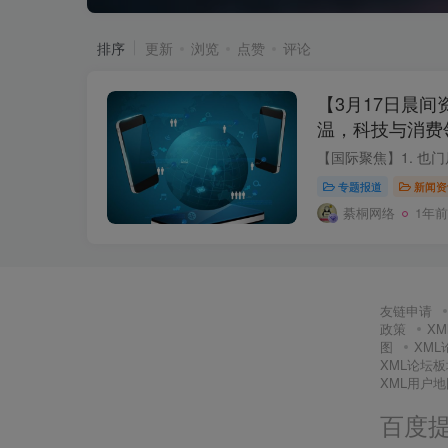
排序
更新
浏览
点赞
评论
【3月17日晨
温，科技与消费
专题报道
新闻资
綦桐网络
1年前
友链申请
政策
X
图
XM
XML论坛
XML用户地
百度