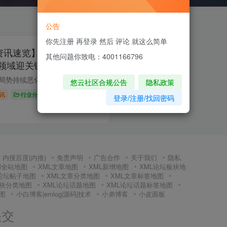
公告
你先注册 再登录 然后 评论 就这么简单
间资讯速览】全球局势升
其他问题你致电：4001166796
领域迎关键动向
【国际聚焦】1. 也门局势持续恶化胡塞武装控制的卫生部门称，美军15日对也门的空袭已造成53人死亡，包括平民。美方则宣布击落11架胡塞武装无人机，否认航母遭袭。联合国秘书长古特雷斯呼吁双方...
悠云社区合规公告
隐私政策
讯
行业分析
登录/注册/找回密码
0
144
6
内搜百度(内推)
免责声明
广告合作
关于我们
隐私
Ml全站地图
XML文章地图
XML新增地图
XML论坛板块地
L论坛帖子地图
XML文章分类地图
XML文章标签地图
板块分类地图
XML论坛话题地图
XML论坛话题标签地图
图
小白博客|emlog|源码|技术
小弟博客
小皮面板
提交