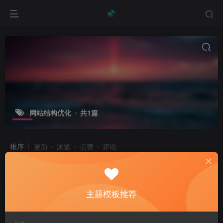
网站结构优化
共1篇
排序
更新
浏览
点赞
评论
深度剖析：解锁 SEO 提高收录的全面
策略与独家秘
主题模板推荐
专题报道
互动社区
产品介绍
1年前
166