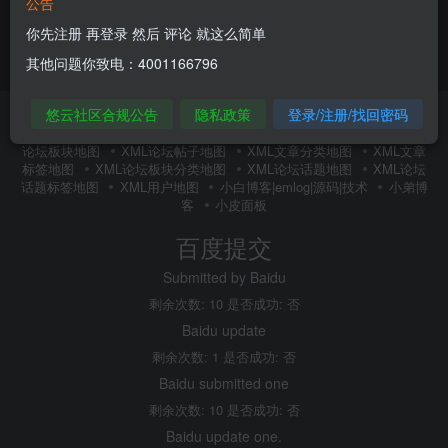
公告
你先注册 再登录 然后 评论 就这么简单
其他问题你致电：4001166796
悠云社区合规公告
隐私政策
登录/注册/找回密码
友链申请
内搜百度(内推)
免责声明
广告合作
关于我们
隐私政策
XMl全站地图
XML文章地图
XML新增地图
XML
论坛板块地图
XML论坛帖子地图
XML文章分类地图
XML文章
标签地图
XML论坛板块分类地图
XML论坛话题地图
XML论坛
话题标签地图
XML用户地图
小白博客|emlog|源码|技术
小弟博
客
小皮面板
百度提交
Submitted by Baidu
剩余次数: 10 是否成功: 否
Baidu update
剩余次数: 1 是否成功: 否
Baidu submitted one
剩余次数: 10 是否成功: 否
Baidu update one.