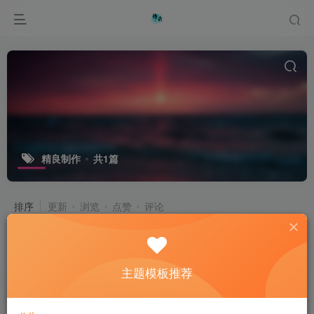
精良制作
共1篇
排序
更新
浏览
点赞
评论
《哪吒2》全球票房破120亿，剑指全
球票房榜TOP10
主题模板推荐
专题报道
新闻资讯
行业分析
1年前
10