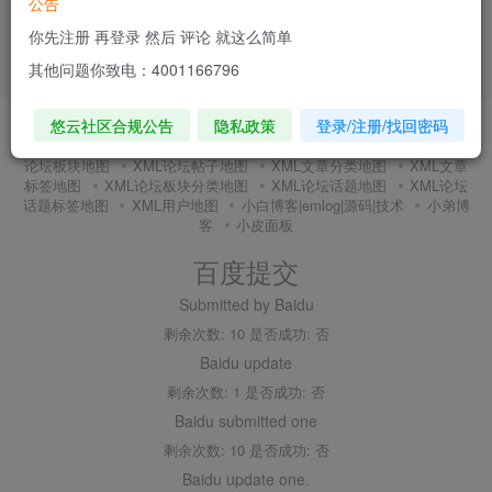
公告
你先注册 再登录 然后 评论 就这么简单
其他问题你致电：4001166796
悠云社区合规公告
隐私政策
登录/注册/找回密码
友链申请
内搜百度(内推)
免责声明
广告合作
关于我们
隐私政策
XMl全站地图
XML文章地图
XML新增地图
XML
论坛板块地图
XML论坛帖子地图
XML文章分类地图
XML文章
标签地图
XML论坛板块分类地图
XML论坛话题地图
XML论坛
话题标签地图
XML用户地图
小白博客|emlog|源码|技术
小弟博
客
小皮面板
百度提交
Submitted by Baidu
剩余次数: 10 是否成功: 否
Baidu update
剩余次数: 1 是否成功: 否
Baidu submitted one
剩余次数: 10 是否成功: 否
Baidu update one.