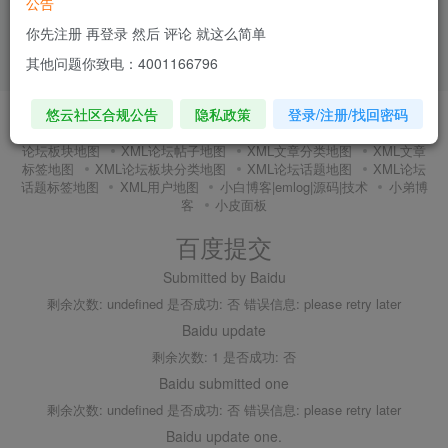
公告
你先注册 再登录 然后 评论 就这么简单
其他问题你致电：4001166796
悠云社区合规公告
隐私政策
登录/注册/找回密码
友链申请
内搜百度(内推)
免责声明
广告合作
关于我们
隐私政策
XMl全站地图
XML文章地图
XML新增地图
XML
论坛板块地图
XML论坛帖子地图
XML文章分类地图
XML文章
标签地图
XML论坛板块分类地图
XML论坛话题地图
XML论坛
话题标签地图
XML用户地图
小白博客|emlog|源码|技术
小弟博
客
小皮面板
百度提交
Submitted by Baidu
剩余次数: undefined 是否成功: 否 错误信息: please retry later
Baidu update
剩余次数: 1 是否成功: 否
Baidu submitted one
剩余次数: undefined 是否成功: 否 错误信息: please retry later
Baidu update one.