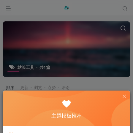
站长工具
共1篇
排序
更新
浏览
点赞
评论
探索吉利屋科技网：创新科技与便捷服
务的融合
主题模板推荐
产品介绍
企业文化
优惠促销
1年前
14