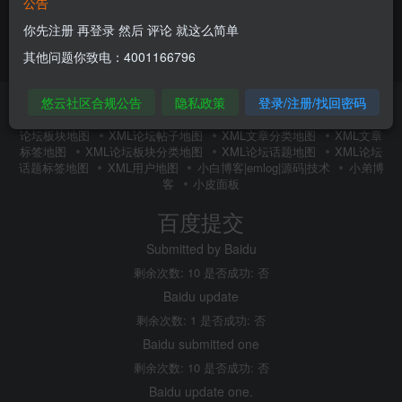
公告
你先注册 再登录 然后 评论 就这么简单
其他问题你致电：4001166796
悠云社区合规公告
隐私政策
登录/注册/找回密码
友链申请
内搜百度(内推)
免责声明
广告合作
关于我们
隐私政策
XMl全站地图
XML文章地图
XML新增地图
XML
论坛板块地图
XML论坛帖子地图
XML文章分类地图
XML文章
标签地图
XML论坛板块分类地图
XML论坛话题地图
XML论坛
话题标签地图
XML用户地图
小白博客|emlog|源码|技术
小弟博
客
小皮面板
百度提交
Submitted by Baidu
剩余次数: 10 是否成功: 否
Baidu update
剩余次数: 1 是否成功: 否
Baidu submitted one
剩余次数: 10 是否成功: 否
Baidu update one.