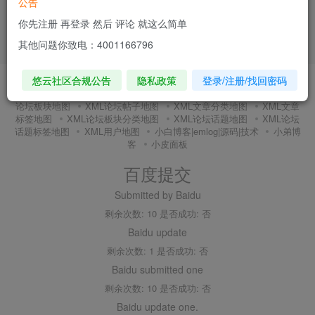
公告
你先注册 再登录 然后 评论 就这么简单
其他问题你致电：4001166796
悠云社区合规公告
隐私政策
登录/注册/找回密码
友链申请
内搜百度(内推)
免责声明
广告合作
关于我们
隐私政策
XMl全站地图
XML文章地图
XML新增地图
XML
论坛板块地图
XML论坛帖子地图
XML文章分类地图
XML文章
标签地图
XML论坛板块分类地图
XML论坛话题地图
XML论坛
话题标签地图
XML用户地图
小白博客|emlog|源码|技术
小弟博
客
小皮面板
百度提交
Submitted by Baidu
剩余次数: 10 是否成功: 否
Baidu update
剩余次数: 1 是否成功: 否
Baidu submitted one
剩余次数: 10 是否成功: 否
Baidu update one.