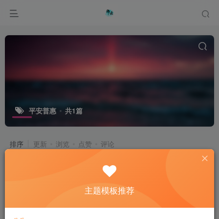
平安普惠
共1篇
排序
更新
浏览
点赞
评论
致平安普惠王总及二部全员的新春祝福
主题模板推荐
官方公告
1年前
8