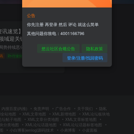
公告
你先注册 再登录 然后 评论 就这么简单
间资讯速览】全球局势升
其他问题你致电：4001166796
领域迎关键动向
【国际聚焦】1. 也门局势持续恶化胡塞武装控制的卫生部门称，美军15日对也门的空袭已造成53人死亡，包括平民。美方则宣布击落11架胡塞武装无人机，否认航母遭袭。联合国秘书长古特雷斯呼吁双方...
悠云社区合规公告
隐私政策
讯
行业分析
登录/注册/找回密码
0
144
6
内搜百度(内推)
免责声明
广告合作
关于我们
隐私
Ml全站地图
XML文章地图
XML新增地图
XML论坛板块地
L论坛帖子地图
XML文章分类地图
XML文章标签地图
板块分类地图
XML论坛话题地图
XML论坛话题标签地图
图
小白博客|emlog|源码|技术
小弟博客
小皮面板