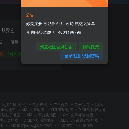
公告
你先注册 再登录 然后 评论 就这么简单
讯综述
其他问题你致电：4001166796
全球科技最新资讯综述 近期，全球科技领域迎来了诸多新突破，这些创新成果在推动行业发展的同时，也为人类社会的进步注入了新动力。人工智能领域再传佳音 在人工智能领域，科学家们通过持...
悠云社区合规公告
隐私政策
讯
行业分析
登录/注册/找回密码
0
135
9
内搜百度(内推)
免责声明
广告合作
关于我们
隐私
Ml全站地图
XML文章地图
XML新增地图
XML论坛板块地
L论坛帖子地图
XML文章分类地图
XML文章标签地图
板块分类地图
XML论坛话题地图
XML论坛话题标签地图
图
小白博客|emlog|源码|技术
小弟博客
小皮面板