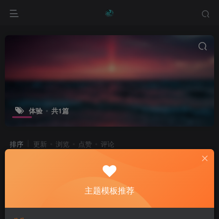
体验
共1篇
排序
更新
浏览
点赞
评论
高效工作之道：全面掌握提升效率的策
略
主题模板推荐
专题报道
互动社区
人才招聘
1年前
7