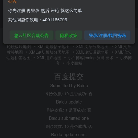
公告
你先注册 再登录 然后 评论 就这么简单
其他问题你致电：4001166796
悠云社区合规公告
隐私政策
登录/注册/找回密码
友链申请
内搜百度(内推)
免责声明
广告合作
关于我们
隐私政策
XMl全站地图
XML文章地图
XML新增地图
XML
论坛板块地图
XML论坛帖子地图
XML文章分类地图
XML文章
标签地图
XML论坛板块分类地图
XML论坛话题地图
XML论坛
话题标签地图
XML用户地图
小白博客|emlog|源码|技术
小弟博
客
小皮面板
百度提交
Submitted by Baidu
剩余次数: 10 是否成功: 否
Baidu update
剩余次数: 1 是否成功: 否
Baidu submitted one
剩余次数: 10 是否成功: 否
Baidu update one.