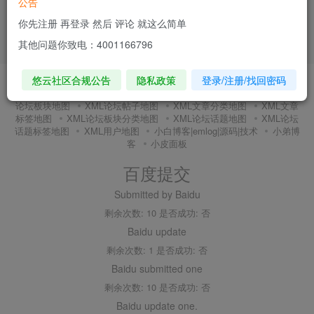
公告
你先注册 再登录 然后 评论 就这么简单
其他问题你致电：4001166796
悠云社区合规公告
隐私政策
登录/注册/找回密码
友链申请
内搜百度(内推)
免责声明
广告合作
关于我们
隐私政策
XMl全站地图
XML文章地图
XML新增地图
XML
论坛板块地图
XML论坛帖子地图
XML文章分类地图
XML文章
标签地图
XML论坛板块分类地图
XML论坛话题地图
XML论坛
话题标签地图
XML用户地图
小白博客|emlog|源码|技术
小弟博
客
小皮面板
百度提交
Submitted by Baidu
剩余次数: 10 是否成功: 否
Baidu update
剩余次数: 1 是否成功: 否
Baidu submitted one
剩余次数: 10 是否成功: 否
Baidu update one.